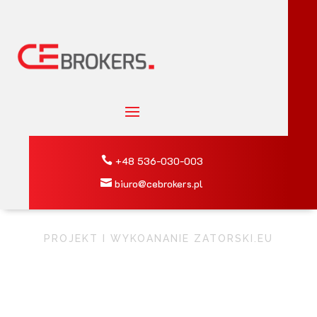

+48
536-030-003

biuro@cebrokers.pl
PROJEKT I WYKOANANIE ZATORSKI.EU