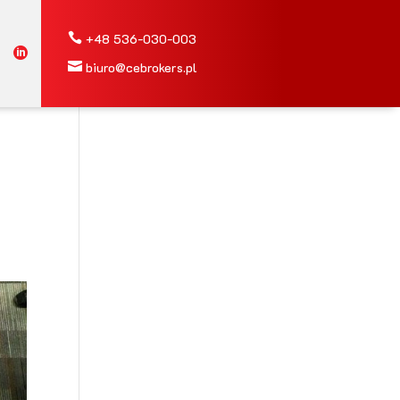

+48
536-030-003


biuro@cebrokers.pl