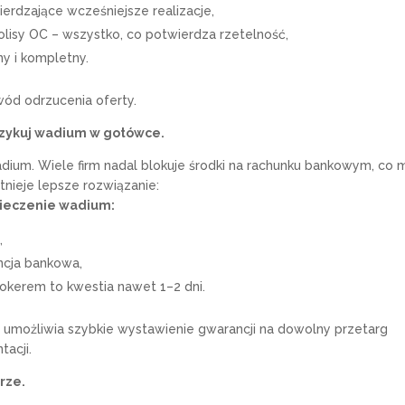
erdzające wcześniejsze realizacje,
polisy OC – wszystko, co potwierdza rzetelność,
y i kompletny.
wód odrzucenia oferty.
ryzykuj wadium w gotówce.
ium. Wiele firm nadal blokuje środki na rachunku bankowym, co
nieje lepsze rozwiązanie:
ieczenie wadium:
,
ncja bankowa,
okerem to kwestia nawet 1–2 dni.
 umożliwia szybkie wystawienie gwarancji na dowolny przetarg
acji.
drze.