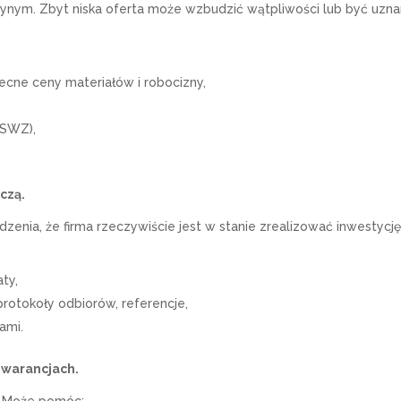
jedynym. Zbyt niska oferta może wzbudzić wątpliwości lub być uzn
ecne ceny materiałów i robocizny,
 SWZ),
czą.
nia, że firma rzeczywiście jest w stanie zrealizować inwestycję
ty,
protokoły odbiorów, referencje,
ami.
 gwarancjach.
i. Może pomóc: