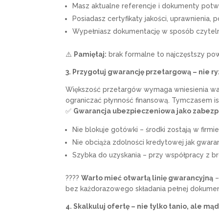
Masz aktualne referencje i dokumenty potwi
Posiadasz certyfikaty jakości, uprawnienia, 
Wypełniasz dokumentację w sposób czyteln
⚠️
Pamiętaj:
brak formalne to najczęstszy po
3. Przygotuj gwarancję przetargową – nie 
Większość przetargów wymaga wniesienia wad
ograniczać płynność finansową. Tymczasem ist
✅
Gwarancja ubezpieczeniowa jako zabezp
Nie blokuje gotówki – środki zostają w firmie
Nie obciąża zdolności kredytowej jak gwara
Szybka do uzyskania – przy współpracy z br
????
Warto mieć otwartą linię gwarancyjną
–
bez każdorazowego składania pełnej dokument
4. Skalkuluj ofertę – nie tylko tanio, ale mą