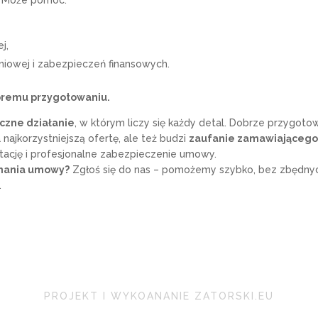
j,
niowej i zabezpieczeń finansowych.
bremu przygotowaniu.
iczne działanie
, w którym liczy się każdy detal. Dobrze przygot
 najkorzystniejszą ofertę, ale też budzi
zaufanie zamawiająceg
ację i profesjonalne zabezpieczenie umowy.
onania umowy?
Zgłoś się do nas – pomożemy szybko, bez zbędny
.
PROJEKT I WYKOANANIE ZATORSKI.EU