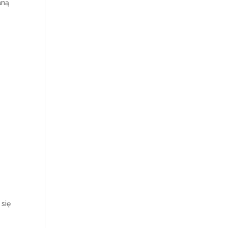
aną
 się