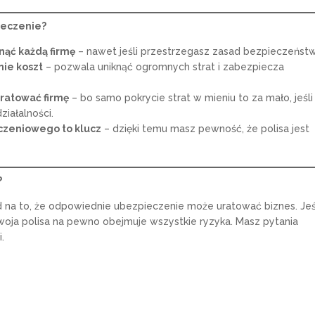
ieczenie?
ąć każdą firmę
– nawet jeśli przestrzegasz zasad bezpieczeństw
nie koszt
– pozwala uniknąć ogromnych strat i zabezpiecza
uratować firmę
– bo samo pokrycie strat w mieniu to za mało, jeśli
iałalności.
czeniowego to klucz
– dzięki temu masz pewność, że polisa jest
?
ód na to, że odpowiednie ubezpieczenie może uratować biznes. Jeś
Twoja polisa na pewno obejmuje wszystkie ryzyka. Masz pytania
.