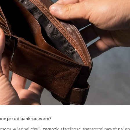
irmę przed bankructwem?
ogą w jednej chwili zagrozić stabilności finansowej nawet najlep