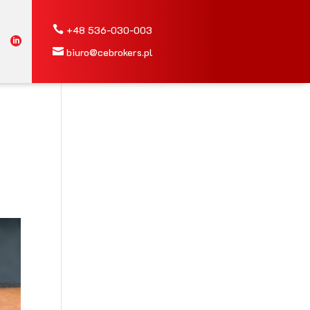

+48
536-030-003


biuro@cebrokers.pl