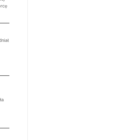
orcę
dniał
ła