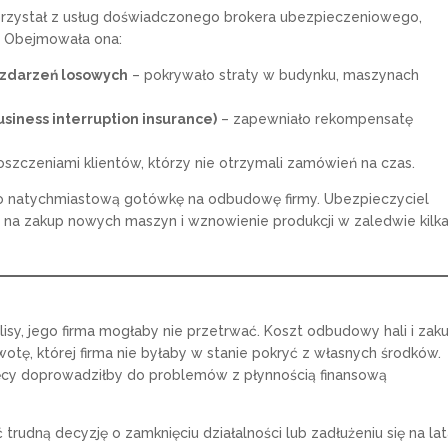
skorzystał z usług doświadczonego brokera ubezpieczeniowego,
. Obejmowała ona:
 zdarzeń losowych
– pokrywało straty w budynku, maszynach
siness interruption insurance)
– zapewniało rekompensatę
roszczeniami klientów, którzy nie otrzymali zamówień na czas.
ę o natychmiastową gotówkę na odbudowę firmy. Ubezpieczyciel
 na zakup nowych maszyn i wznowienie produkcji w zaledwie kilk
isy, jego firma mogłaby nie przetrwać. Koszt odbudowy hali i zak
otę, której firma nie byłaby w stanie pokryć z własnych środków.
ęcy doprowadziłby do problemów z płynnością finansową
rudną decyzję o zamknięciu działalności lub zadłużeniu się na lat