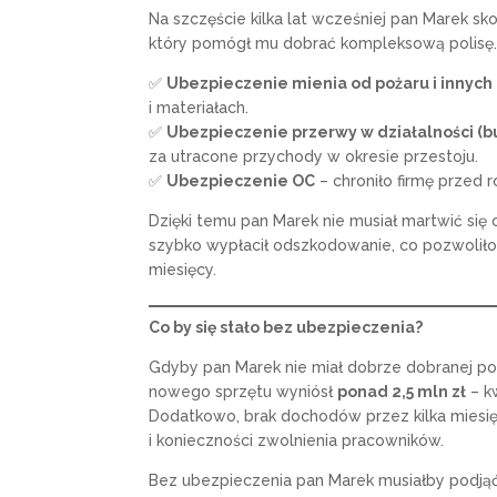
Na szczęście kilka lat wcześniej pan Marek 
który pomógł mu dobrać kompleksową polisę
✅
Ubezpieczenie mienia od pożaru i innych
i materiałach.
✅
Ubezpieczenie przerwy w działalności (bu
za utracone przychody w okresie przestoju.
✅
Ubezpieczenie OC
– chroniło firmę przed 
Dzięki temu pan Marek nie musiał martwić si
szybko wypłacił odszkodowanie, co pozwoliło
miesięcy.
Co by się stało bez ubezpieczenia?
Gdyby pan Marek nie miał dobrze dobranej pol
nowego sprzętu wyniósł
ponad 2,5 mln zł
– kw
Dodatkowo, brak dochodów przez kilka miesi
i konieczności zwolnienia pracowników.
Bez ubezpieczenia pan Marek musiałby podjąć t