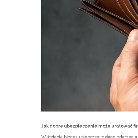
Jak dobre ubezpieczenie może uratować f
W świecie biznesu nieprzewidziane zdarzenia m