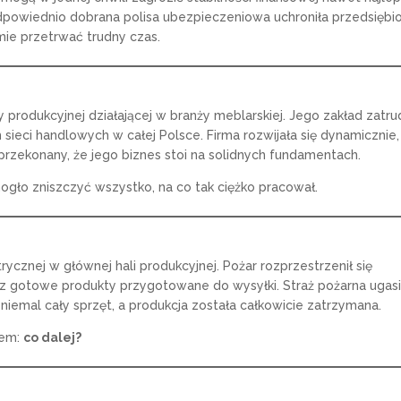
k odpowiednio dobrana polisa ubezpieczeniowa uchroniła przedsiębi
mie przetrwać trudny czas.
my produkcyjnej działającej w branży meblarskiej. Jego zakład zatru
sieci handlowych w całej Polsce. Firma rozwijała się dynamicznie,
rzekonany, że jego biznes stoi na solidnych fundamentach.
gło zniszczyć wszystko, na co tak ciężko pracował.
rycznej w głównej hali produkcyjnej. Pożar rozprzestrzenił się
az gotowe produkty przygotowane do wysyłki. Straż pożarna ugasi
a niemal cały sprzęt, a produkcja została całkowicie zatrzymana.
iem:
co dalej?