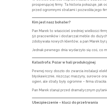
prosperującej firmy. Ta historia pokazuje, ja
przed ogromnymi stratami i pozwoliła jego fir
Kim jest nasz bohater?
Pan Marek to właściciel średniej wielkości fir
50 pracowników i dostarczał meble do dużych 
zdobywała nowych klientów, a pan Marek był p
Jednak pewnego dnia wydarzyło się coś, co mo
Katastrofa: Pożar w hali produkcyjnej
Pewnej nocy doszło do zwarcia instalacji elekt
błyskawicznie, niszcząc maszyny, surowce or
ogień, ale straty były ogromne – firma stracił
Pan Marek stanął przed dramatycznym pytan
Ubezpieczenie – klucz do przetrwania