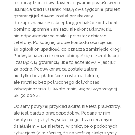
o sporządzenie i wystawienie gwarancji właściwego
usunięcia wad i usterek. Mijają dwa tygodnie, projekt
gwarancji już dawno został przekazany
do zapoznania się i akceptacji, jednakże kontrahent
pomimo upomnień ani razu nie skontaktował się,
nie odpowiedział na maila i przestał odbierać
telefony. Po kolejnej próbie kontaktu okazuje się,
że ogłosił on upadłość, co oznacza zamknięcie drogi.
Podwykonawca nie może ubiegać się o zwrot kaucji
i zastąpić ją gwarancją ubezpieczeniową – jest już
za późno. Podwykonawca zostaje zatem
nie tylko bez płatności za ostatnią fakturę,
ale również bez potrąconego dotychczas
zabezpieczenia, tj. kwoty mniej więcej wynoszącej
ok. 50 000 zł.
Opisany powyżej przykład akurat nie jest prawdziwy,
ale jest bardzo prawdopodobny. Podane w nim
kwoty nie są zbyt wysokie, co jest zamierzonym
działaniem – ale niestety w praktyce o podobnych
sytuacjach (z tą różnicą, że na wyższą skalę) słyszy