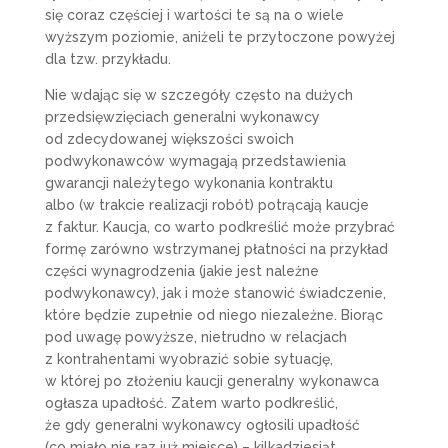
się coraz częściej i wartości te są na o wiele
wyższym poziomie, aniżeli te przytoczone powyżej
dla tzw. przykładu.
Nie wdając się w szczegóły często na dużych
przedsięwzięciach generalni wykonawcy
od zdecydowanej większości swoich
podwykonawców wymagają przedstawienia
gwarancji należytego wykonania kontraktu
albo (w trakcie realizacji robót) potrącają kaucje
z faktur. Kaucja, co warto podkreślić może przybrać
formę zarówno wstrzymanej płatności na przykład
części wynagrodzenia (jakie jest należne
podwykonawcy), jak i może stanowić świadczenie,
które będzie zupełnie od niego niezależne. Biorąc
pod uwagę powyższe, nietrudno w relacjach
z kontrahentami wyobrazić sobie sytuację,
w której po złożeniu kaucji generalny wykonawca
ogłasza upadłość. Zatem warto podkreślić,
że gdy generalni wykonawcy ogłosili upadłość
(co miało nie raz już miejsce) – kilkadziesiąt