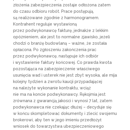
złożenia zabezpieczenia zostaje odłożona zatem
do czasu odbioru robót. Prace postępują,
są realizowane zgodnie z harmonogramem.
Kontrahent reguluje wystawioną
przez podwykonawcę fakturę, jednakże z lekkim
opóźnieniem, ale jest to normalne zjawisko, jeżeli
chodzi o branżę budowlaną – ważne, że została
opłacona. Po zgłoszeniu zakończenia prac
przez podwykonawcę, następuje ich odbiór
i wystawienie faktury końcowej. Co prawda kwota
pozostająca na zabezpieczenie właściwego
usunięcia wad i usterek nie jest zbyt wysoka, ale mija
kolejny tydzień a zwrotu kaucji przypadającej
na należyte wykonanie kontraktu, wciąż
nie ma na koncie podwykonawcy. Rękojmia jest
zrównana z gwarancją jakości i wynosi 7 lat, zatem
podwykonawca nie czekając dłużej – decyduje się
w końcu skompletować dokumenty i zlecić swojemu
brokerowi, aby ten w jego imieniu przedłożył
wniosek do towarzystwa ubezpieczeniowego