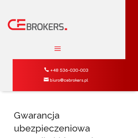

+48
536-030-003

biuro@cebrokers.pl
Gwarancja
ubezpieczeniowa